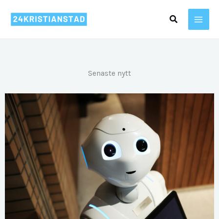
Hoppa
Sök
till
innehåll
Senaste nytt