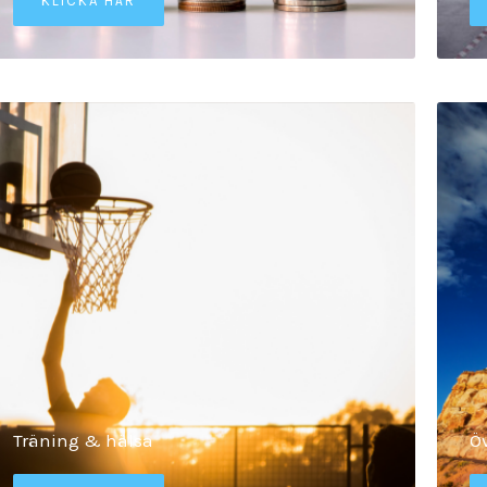
KLICKA HÄR
Träning & hälsa
Öv