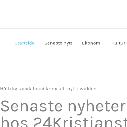
Hoppa
till
innehåll
Startsida
Senaste nytt
Ekonomi
Kultur
Håll dig uppdaterad kring allt nytt i världen
Senaste nyhete
hos 24Kristians