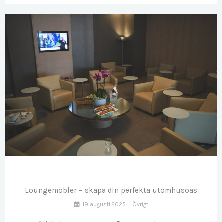
AUG
19
Loungemöbler – skapa din perfekta utomhusoas
19 augusti 2025
Övrigt