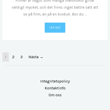
Filmer är något som många människor gillar
väldigt mycket, och det finns inget bättre sätt att
se på film, än på en bioduk. Bor du ...
LÄS ALLT
1
2
3
Nästa →
Integritetspolicy
Kontaktinfo
Om oss