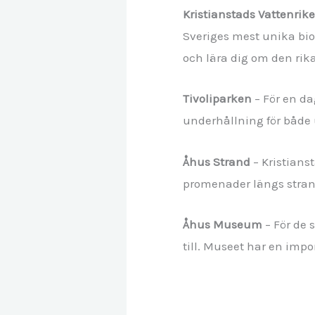
Kristianstads Vattenrik
Sveriges mest unika bi
och lära dig om den rika
Tivoliparken
– För en da
underhållning för både 
Åhus Strand
– Kristians
promenader längs strand
Åhus Museum
– För de 
till. Museet har en imp