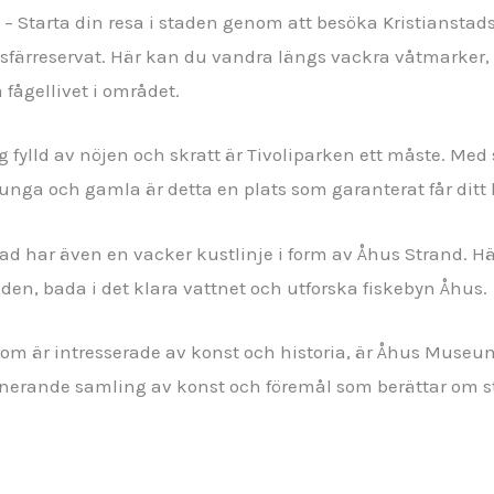
e
– Starta din resa i staden genom att besöka Kristianstads
osfärreservat. Här kan du vandra längs vackra våtmarker
 fågellivet i området.
g fylld av nöjen och skratt är Tivoliparken ett måste. Med 
unga och gamla är detta en plats som garanterat får ditt h
tad har även en vacker kustlinje i form av Åhus Strand. H
en, bada i det klara vattnet och utforska fiskebyn Åhus.
som är intresserade av konst och historia, är Åhus Museum
onerande samling av konst och föremål som berättar om st