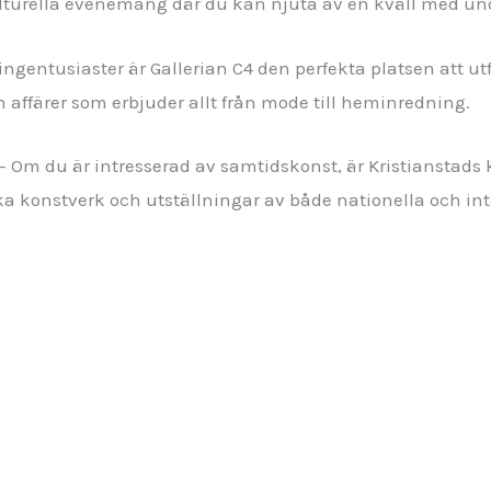
ulturella evenemang där du kan njuta av en kväll med un
ngentusiaster är Gallerian C4 den perfekta platsen att utf
 affärer som erbjuder allt från mode till heminredning.
– Om du är intresserad av samtidskonst, är Kristianstads k
a konstverk och utställningar av både nationella och int