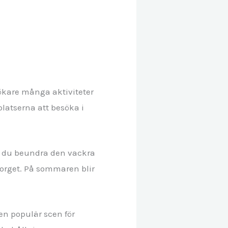
sökare många aktiviteter
platserna att besöka i
an du beundra den vackra
torget. På sommaren blir
 en populär scen för