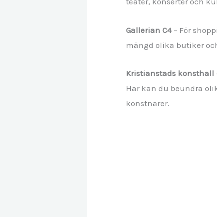
teater, konserter och k
Gallerian C4
– För shoppi
mängd olika butiker och
Kristianstads konsthall
Här kan du beundra olik
konstnärer.