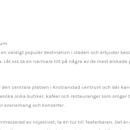
trum
 en väldigt populär destination i staden och erbjuder be
. Låt oss ta en närmare titt på några av de mest älskade 
är den centrala platsen i Kristianstad centrum och där k
esöka olika butiker, kaféer och restauranger som omger 
 för evenemang och konserter.
ntresserad av nöjeslivet, ta en tur till Teaterbaren. Det är