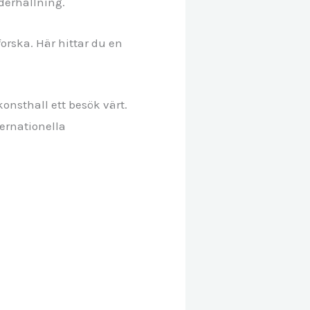
derhållning.
orska. Här hittar du en
onsthall ett besök värt.
ernationella