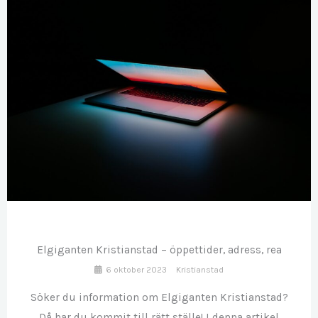
OKT
06
Elgiganten Kristianstad – öppettider, adress, rea
6 oktober 2023
Kristianstad
Söker du information om Elgiganten Kristianstad?
Då har du kommit till rätt ställe! I denna artikel