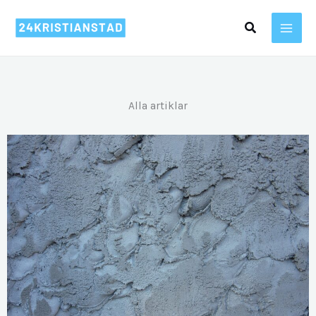
Hoppa
Sök
till
innehåll
Alla artiklar