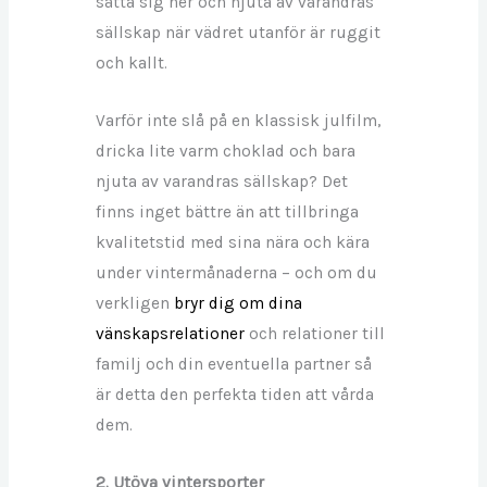
sätta sig ner och njuta av varandras
sällskap när vädret utanför är ruggit
och kallt.
Varför inte slå på en klassisk julfilm,
dricka lite varm choklad och bara
njuta av varandras sällskap? Det
finns inget bättre än att tillbringa
kvalitetstid med sina nära och kära
under vintermånaderna – och om du
verkligen
bryr dig om dina
vänskapsrelationer
och relationer till
familj och din eventuella partner så
är detta den perfekta tiden att vårda
dem.
2. Utöva vintersporter