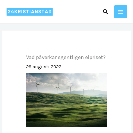
Hoppa
Sök
till
innehåll
Vad påverkar egentligen elpriset?
29 augusti 2022