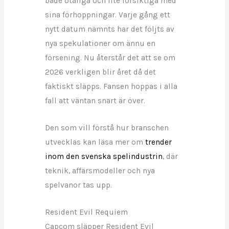
både otåliga och lite försiktiga med
sina förhoppningar. Varje gång ett
nytt datum nämnts har det följts av
nya spekulationer om ännu en
försening. Nu återstår det att se om
2026 verkligen blir året då det
faktiskt släpps. Fansen hoppas i alla
fall att väntan snart är över.
Den som vill förstå hur branschen
utvecklas kan läsa mer om
trender
inom den svenska spelindustrin
, där
teknik, affärsmodeller och nya
spelvanor tas upp.
Resident Evil Requiem
Capcom släpper Resident Evil