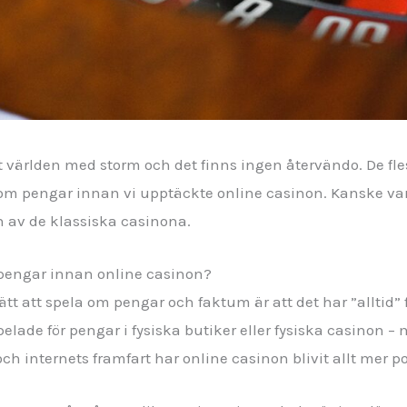
t världen med storm och det finns ingen återvändo. De fle
om pengar innan vi upptäckte online casinon. Kanske var de
 av de klassiska casinona.
pengar innan online casinon?
tt att spela om pengar och faktum är att det har ”alltid” f
elade för pengar i fysiska butiker eller fysiska casinon –
h internets framfart har online casinon blivit allt mer p