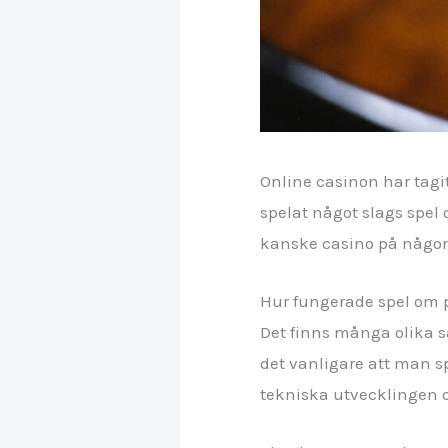
Online casinon har tagi
spelat något slags spel 
kanske casino på någon
Hur fungerade spel om 
Det finns många olika sä
det vanligare att man sp
tekniska utvecklingen oc