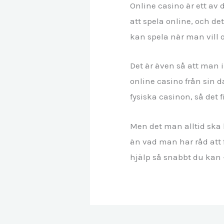
Online casino är ett av 
att spela online, och de
kan spela när man vill o
Det är även så att man i
online casino från sin d
fysiska casinon, så det f
Men det man alltid ska
än vad man har råd att f
hjälp så snabbt du kan –