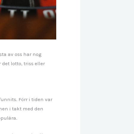
sta av oss har nog
t lotto, triss eller
unnits. Förr i tiden var
 men i takt med den
opulära.