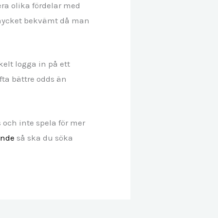
era olika fördelar med
et mycket bekvämt då man
kelt logga in på ett
fta bättre odds än
och inte spela för mer
ende
så ska du söka