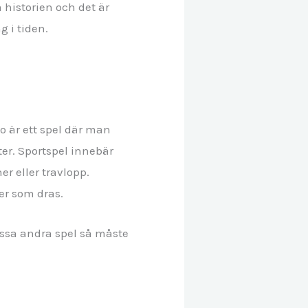
 historien och det är
g i tiden.
o är ett spel där man
ter. Sportspel innebär
r eller travlopp.
er som dras.
issa andra spel så måste