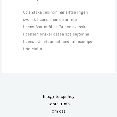
Utländska casinon har alltså ingen
svensk licens, men de är inte
licenslösa. Istället för den svenska
licensen brukar dessa spelsajter ha
licens från ett annat land, till exempel
från Malta.
Integritetspolicy
Kontaktinfo
Om oss