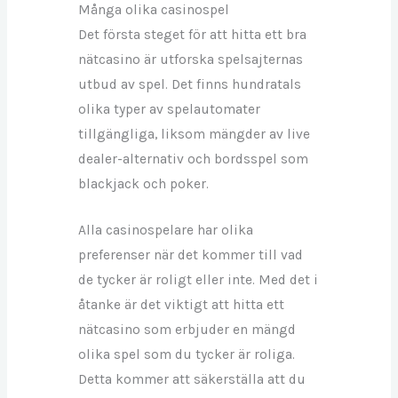
Många olika casinospel
Det första steget för att hitta ett bra
nätcasino är utforska spelsajternas
utbud av spel. Det finns hundratals
olika typer av spelautomater
tillgängliga, liksom mängder av live
dealer-alternativ och bordsspel som
blackjack och poker.
Alla casinospelare har olika
preferenser när det kommer till vad
de tycker är roligt eller inte. Med det i
åtanke är det viktigt att hitta ett
nätcasino som erbjuder en mängd
olika spel som du tycker är roliga.
Detta kommer att säkerställa att du