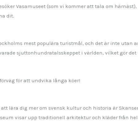
söker Vasamuseet (som vi kommer att tala om härnäst), s
a dit.
ockholms mest populära turistmål, och det är inte utan 
arade sjuttonhundratalsskeppet i världen, vilket gör det ti
i förväg för att undvika långa köer!
att lära dig mer om svensk kultur och historia är Skansen
seum visar upp traditionell arkitektur och kläder från he