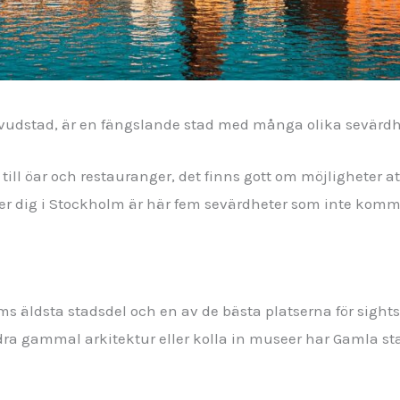
udstad, är en fängslande stad med många olika sevärdhe
ill öar och restauranger, det finns gott om möjligheter a
r dig i Stockholm är här fem sevärdheter som inte komme
s äldsta stadsdel och en av de bästa platserna för sight
dra gammal arkitektur eller kolla in museer har Gamla st